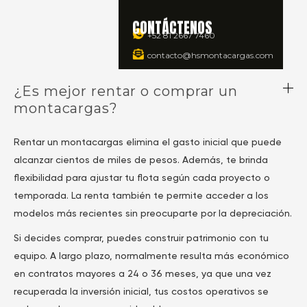
CONTÁCTENOS
+52 81 2667 7460
PREGUNTAS FRECUENTES
contacto@hsmontacargas.com
¿Es mejor rentar o comprar un
montacargas?
Rentar un montacargas elimina el gasto inicial que puede
alcanzar cientos de miles de pesos. Además, te brinda
flexibilidad para ajustar tu flota según cada proyecto o
temporada. La renta también te permite acceder a los
modelos más recientes sin preocuparte por la depreciación.
Si decides comprar, puedes construir patrimonio con tu
equipo. A largo plazo, normalmente resulta más económico
en contratos mayores a 24 o 36 meses, ya que una vez
recuperada la inversión inicial, tus costos operativos se