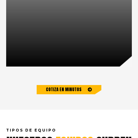
COTIZA EN MINUTOS
MANIOBRAS CON MONTACARGAS
Maniobras para carga, descarga, acomodo y traslado de mercancía con
operadores capacitados
TIPOS DE EQUIPO