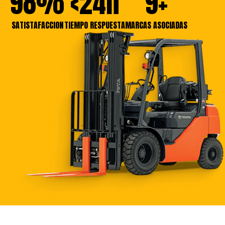
98%
<24h
9+
SATISTAFACCION
TIEMPO RESPUESTA
MARCAS ASOCIADAS